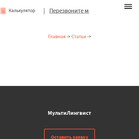
|
Перезвоните мне
Калькулятор
Главная
->
Статьи
->
МультиЛингвист
Оставить заявку